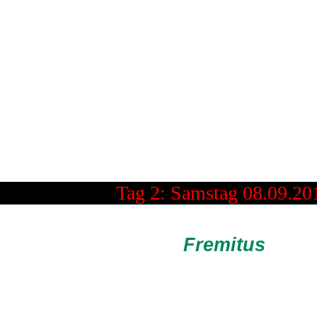
Festival Mediaval 2012
r steht ist der Gipfel der Welt Joseph vo
Tag 2: Samstag 08.09.20
Fremitus
h einer dieser Award-Gewinner sind die Spielleu
00 Uhr auf der Burgbühne das Programm eröffneten
 von ihren Reisen mitbrachten, wie es so schön
reiben, spielten sie für das noch etwas verschlaf