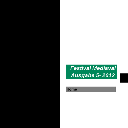
Wo ein Begeisterte
Festival Mediaval
Ausgabe 5- 2012
Home
Auc
12.
sie
sch