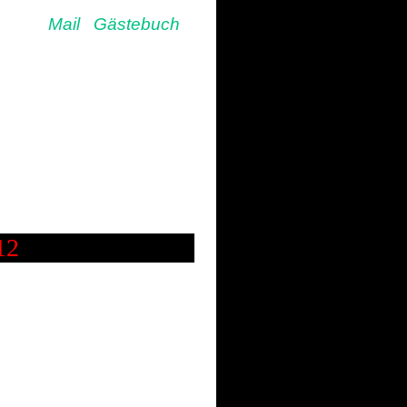
Mail
|
Gästebuch
|
n Eichendorff
12
te von Fremitus, die um
. Auf Instrumenten, die
 auf ihrer Bandhomepage
ene Publikum eine Stunde