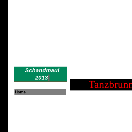
15 Jahre Schand
Versuchungen sollte man nachgeben
Oscar
Schandmaul
2013
Tanzbrunn
Home