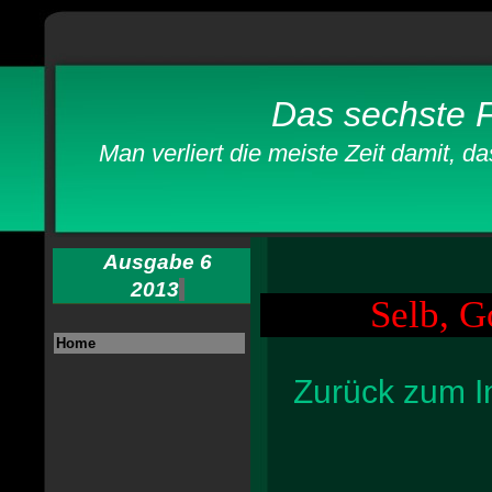
Das sechste F
Man verliert die meiste Zeit damit, d
John St
Ausgabe 6
2013
Selb, G
Home
Zurück zum I