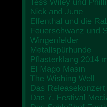
Tess Wiley und Phill
Nick and June
Elfenthal und die R
Feuerschwanz und 
Wingenfelder
Metallspürhunde
Pflasterklang 2014 m
El Mago Masin
The Wishing Well
Das Releasekonzert 
Das 7. Festival Med
Das Schloßhof Festi