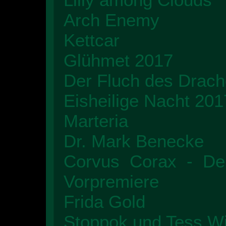
Arch Enemy
Kettcar
Glühmet 2017
Der Fluch des Drach
Eisheilige Nacht 201
Marteria
Dr. Mark Benecke
Corvus Corax - De
Vorpremiere
Frida Gold
Stoppok und Tess Wi