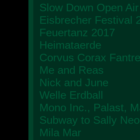
Slow Down Open Air
Eisbrecher Festival 
Feuertanz 2017
Heimataerde
Corvus Corax Fantref
Me and Reas
Nick and June
Welle Erdball
Mono Inc., Palast, M
Subway to Sally NeoN
Mila Mar