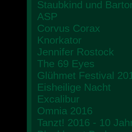
Staubkind und Bart
ASP
Corvus Corax
Knorkator
Jennifer Rostock
The 69 Eyes
Glühmet Festival 20
Eisheilige Nacht
Excalibur
Omnia 2016
Tanzt! 2016 - 10 Jah