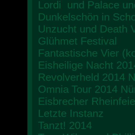
Lordi und Palace un
Dunkelschön in Sch
Unzucht und Death V
Glühmet Festival
Fantastische Vier (k
Eisheilige Nacht 201
Revolverheld 2014 
Omnia Tour 2014 Nü
Eisbrecher Rheinfeie
Letzte Instanz
Tanzt! 2014