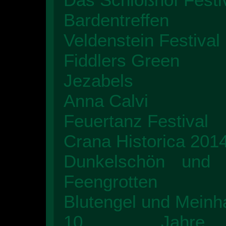
Bardentreffen
Veldenstein Festival
Fiddlers Green
Jezabels
Anna Calvi
Feuertanz Festival
Crana Historica 2014
Dunkelschön und 
Feengrotten
Blutengel und Meinh
10 Jahre Fe