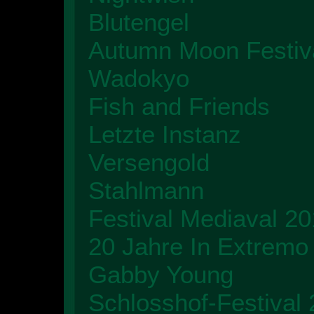
Blutengel
Autumn Moon Festiv
Wadokyo
Fish and Friends
Letzte Instanz
Versengold
Stahlmann
Festival Mediaval 2
20 Jahre In Extremo
Gabby Young
Schlosshof-Festival 