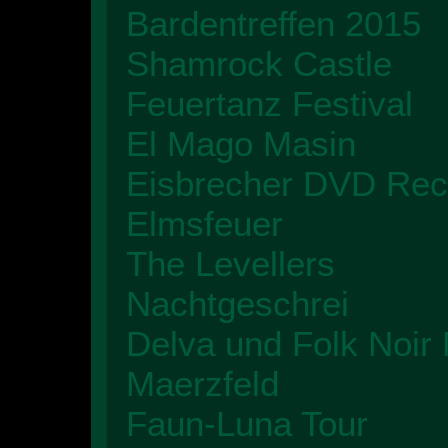
Bardentreffen 2015
Shamrock Castle
Feuertanz Festival
El Mago Masin
Eisbrecher DVD Re
Elmsfeuer
The Levellers
Nachtgeschrei
Delva und Folk Noir
Maerzfeld
Faun-Luna Tour