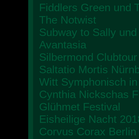
Fiddlers Green und 
The Notwist
Subway to Sally und
Avantasia
Silbermond Clubtour
Saltatio Mortis Nürn
Witt Symphonisch in
Cynthia Nickschas F
Glühmet Festival
Eisheilige Nacht 201
Corvus Corax Berlin