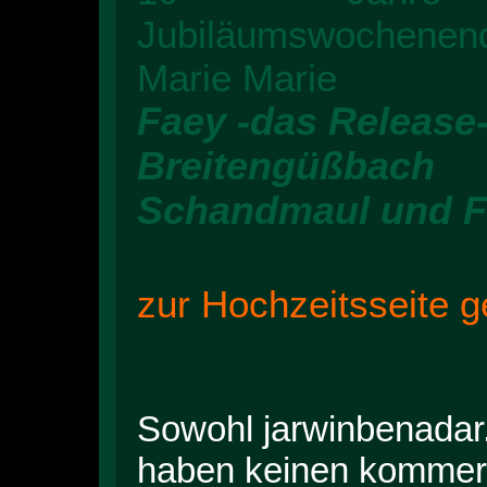
Jubiläumswochenen
Marie Marie
Faey -das Release-
Breitengüßbach
Schandmaul und Fi
zur Hochzeitsseite g
Sowohl jarwinbenadar.
haben keinen kommerzi