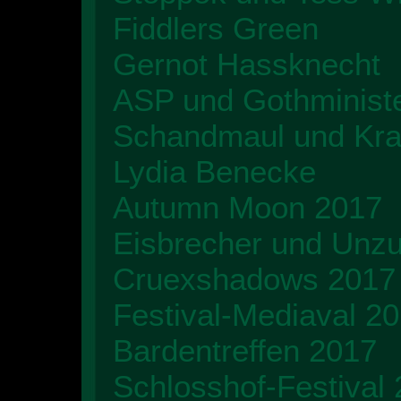
Fiddlers Green
Gernot Hassknecht
ASP und Gothminist
Schandmaul und Kra
Lydia Benecke
Autumn Moon 2017
Eisbrecher und Unzu
Cruexshadows 2017
Festival-Mediaval 2
Bardentreffen 2017
Schlosshof-Festival