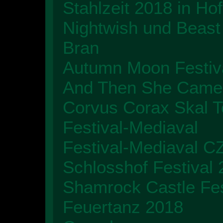
Stahlzeit 2018 in Hof
Nightwish und Beast
Bran
Autumn Moon Festiv
And Then She Came
Corvus Corax Skal T
Festival-Mediaval
Festival-Mediaval C
Schlosshof Festival
Shamrock Castle Fes
Feuertanz 2018