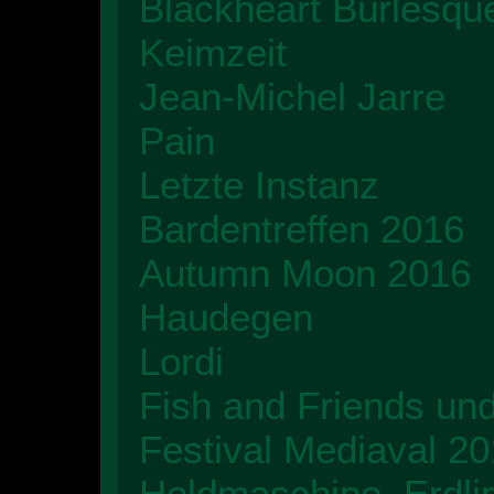
Blackheart Burlesque
Keimzeit
Jean-Michel Jarre
Pain
Letzte Instanz
Bardentreffen 2016
Autumn Moon 2016
Haudegen
Lordi
Fish and Friends un
Festival Mediaval 2
Heldmaschine, Erdl