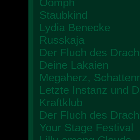
Oomph
Staubkind
Lydia Benecke
Russkaja
Der Fluch des Drach
Deine Lakaien
Megaherz, Schatten
Letzte Instanz und 
Kraftklub
Der Fluch des Drach
Your Stage Festival
Lilly among Clouds