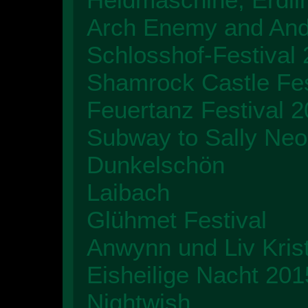
Arch Enemy and And
Schlosshof-Festival
Shamrock Castle Fes
Feuertanz Festival 
Subway to Sally NeoN
Dunkelschön
Laibach
Glühmet Festival
Anwynn und Liv Kris
Eisheilige Nacht 201
Nightwish